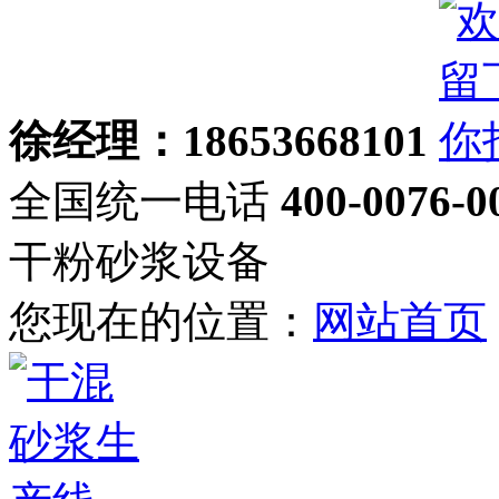
徐经理：18653668101
全国统一电话
400-0076-0
干粉砂浆设备
您现在的位置：
网站首页