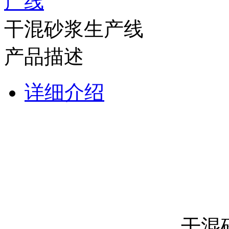
干混砂浆生产线
产品描述
详细介绍
干混