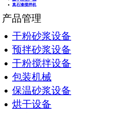
真石漆搅拌机
产品管理
干粉砂浆设备
预拌砂浆设备
干粉搅拌设备
包装机械
保温砂浆设备
烘干设备