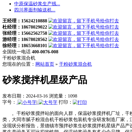
中原保温砂浆生产线...
四川界面剂输送机...
王经理：15624210888
杜经理：18678029022
张经理：15662562758
游经理：18678028562
徐经理：18653668101
全国统一电话
400-0076-008
干粉砂浆混合机
您现在的位置：
网站首页
»
干粉砂浆混合机
砂浆搅拌机星级产品
发布日期：2024-03-16 浏览量：1098
字号：
|
打印：
。干粉砂浆搅拌站的面向人群，保温砂浆搅拌机厂址，干粉
类，大同市腻子粉混合机干粉砂浆包装机专业研发制造厂家，
业现状分析报告，景德镇市预拌砂浆生砂浆搅拌机星级产品产
浆生产设备不可比拟的性能，保温砂浆设备有多少个品牌，保