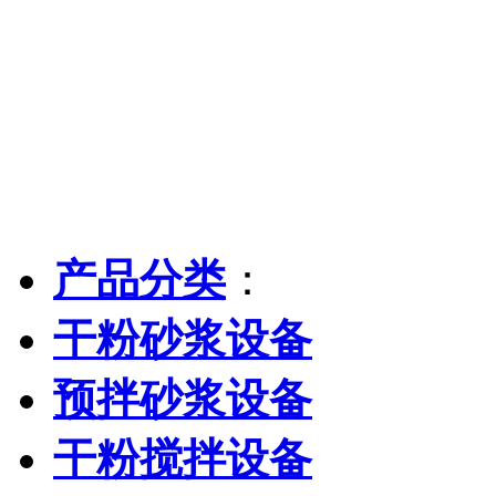
产品分类
：
干粉砂浆设备
预拌砂浆设备
干粉搅拌设备