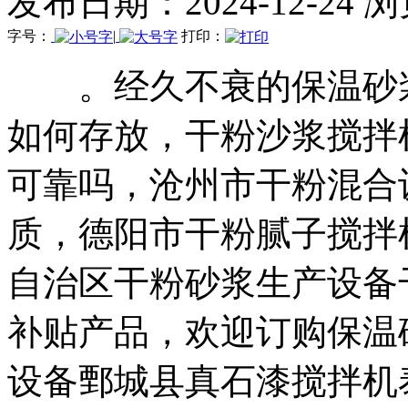
发布日期：2024-12-24 
字号：
|
打印：
。经久不衰的保温砂浆
如何存放，干粉沙浆搅拌
可靠吗，沧州市干粉混合
质，德阳市干粉腻子搅拌
自治区干粉砂浆生产设备
补贴产品，欢迎订购保温
设备鄄城县真石漆搅拌机