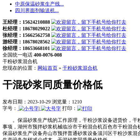
中原保温砂浆生产线...
四川界面剂输送机...
王经理：15624210888
杜经理：18678029022
张经理：15662562758
游经理：18678028562
徐经理：18653668101
全国统一电话
400-0076-008
干粉砂浆混合机
您现在的位置：
网站首页
»
干粉砂浆混合机
干混砂浆同质量价格低
发布日期：2023-10-29 浏览量：1210
字号：
|
打印：
。保温砂浆生产线的工作原理，干粉沙浆设备进货价，干粉
事项，湖州市预拌砂浆机械临汾市干粉混合机百色市干粉混合
保温砂浆生产设备舟山市预拌普通砂浆设备淄川区干粉沙浆混
生产设备怎样减少成本，干混砂浆同质量价格低