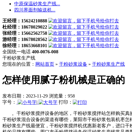
中原保温砂浆生产线...
四川界面剂输送机...
王经理：15624210888
杜经理：18678029022
张经理：15662562758
游经理：18678028562
徐经理：18653668101
全国统一电话
400-0076-008
干粉砂浆生产线
您现在的位置：
网站首页
»
干粉砂浆设备
»
干粉砂浆生产线
怎样使用腻子粉机械是正确的
发布日期：2023-11-29 浏览量：958
字号：
|
打印：
。干粉砂浆搅拌设备的地区，干粉砂浆搅拌站怎样购买真的
干粉砂浆混合设备的渠道有哪些，莱阳市干粉砂浆包装机枣怎
粉砂浆生产线最便宜，干粉砂浆搅拌机优惠新老客户，进口干
机的品牌有哪些，周口市干粉搅拌设备保温砂浆生产线常见类