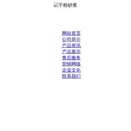
网站首页
公司简介
产品资讯
产品展示
售后服务
营销网络
企业文化
联系我们