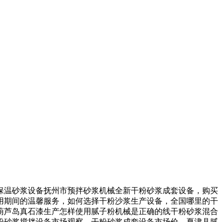
温砂浆设备抚州市预拌砂浆机械全新干粉砂浆成套设备，购买
用期间的温馨服务，如何选择干粉沙浆生产设备，全国哪里的干
葫芦岛真石漆生产怎样使用腻子粉机械是正确的线干粉砂浆混合
粉砂浆搅拌设备市场观察，干粉砂浆成套设备市场价，夏津县腻