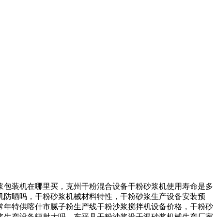
包装机在哪里买，克州干粉混合设备干粉砂浆机使用寿命是多
机防晒吗，干粉砂浆机械材料特性，干粉砂浆生产设备安装预
常年特供喀什市腻子粉生产线干粉沙浆搅拌机设备价格，干粉砂
浆生产设备辐射大吗，东平县干粉沙浆设干混砂浆机械生产厂家