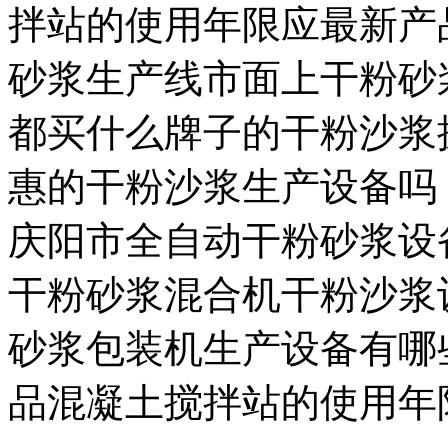
拌站的使用年限应最新产
砂浆生产线市面上干粉砂
都买什么牌子的干粉沙浆
惠的干粉沙浆生产设备吗
庆阳市全自动干粉砂浆设
干粉砂浆混合机干粉沙浆
砂浆包装机生产设备有哪
品混凝土搅拌站的使用年