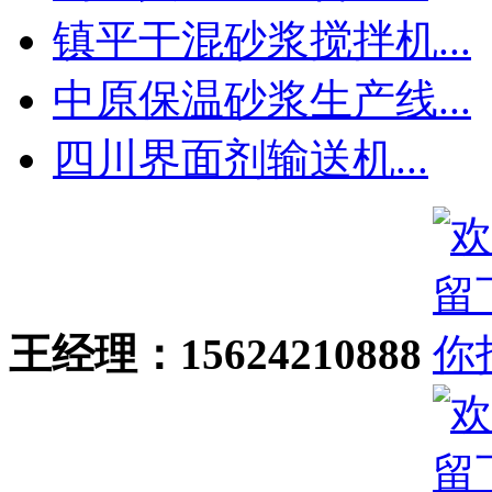
镇平干混砂浆搅拌机...
中原保温砂浆生产线...
四川界面剂输送机...
王经理：15624210888