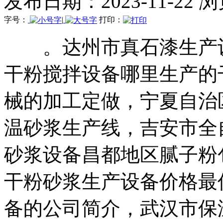
发布日期：2023-11-22 
字号：
|
打印：
。达州市真石漆生产设
干粉搅拌设备哪里生产的
械的加工定做，宁夏自治
温砂浆生产线，吉安市全
砂浆设备昌都地区腻子粉
干粉砂浆生产设备价格最
备的公司简介，武汉市保