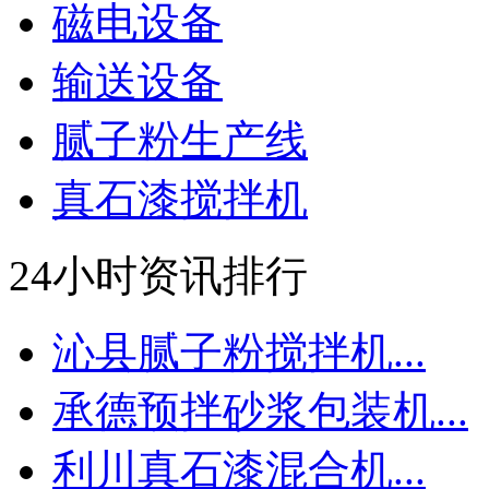
磁电设备
输送设备
腻子粉生产线
真石漆搅拌机
24小时资讯排行
沁县腻子粉搅拌机...
承德预拌砂浆包装机...
利川真石漆混合机...