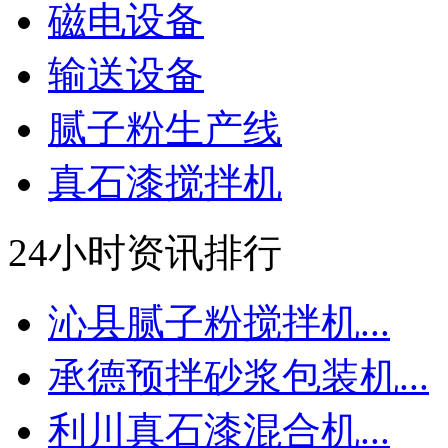
磁电设备
输送设备
腻子粉生产线
真石漆搅拌机
24小时资讯排行
沁县腻子粉搅拌机...
承德预拌砂浆包装机...
利川真石漆混合机...