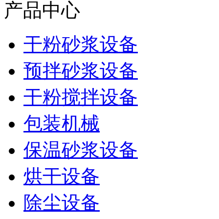
产品中心
干粉砂浆设备
预拌砂浆设备
干粉搅拌设备
包装机械
保温砂浆设备
烘干设备
除尘设备