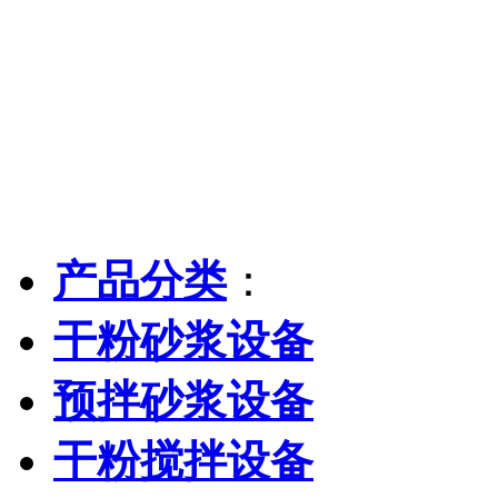
产品分类
：
干粉砂浆设备
预拌砂浆设备
干粉搅拌设备